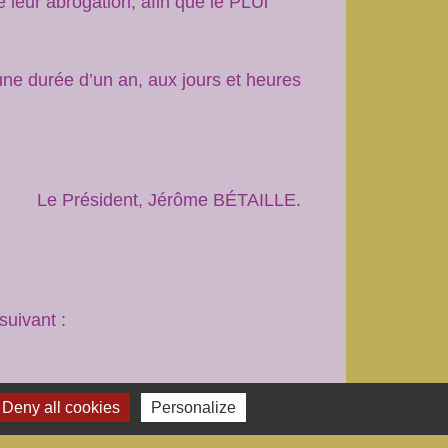
leur abrogation, afin que le PLUi
une durée d’un an, aux jours et heures
Le Président, Jérôme BÉTAILLE.
suivant :
vous pouvez faire part de vos demandes
Deny all cookies
Personalize