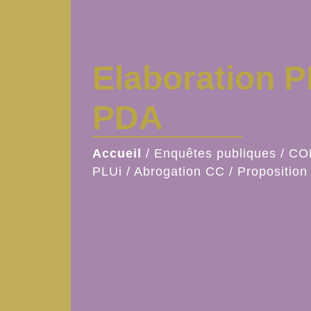
Elaboration P
PDA
Accueil
/
Enquêtes publiques
/
CO
PLUi / Abrogation CC / Propositio