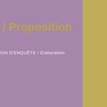
 / Proposition
ION D'ENQUÊTE
/
Elaboration