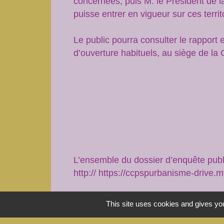
concernées, puis M. le Président de 
puisse entrer en vigueur sur ces territ
Le public pourra consulter le rapport
d’ouverture habituels, au siège de la 
L’ensemble du dossier d’enquête publiq
http:// https://ccpspurbanisme-driv
Il est également disponible via la pl
This site uses cookies and gives you
et de vos observations :
https://registr