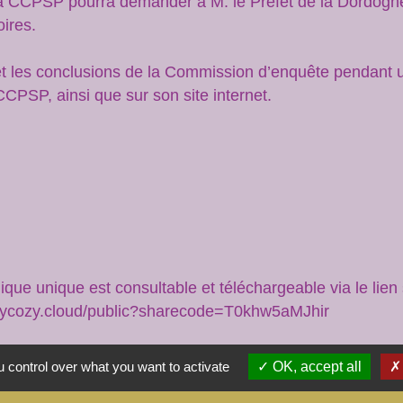
la CCPSP pourra demander à M. le Préfet de la Dordogne 
oires.
 et les conclusions de la Commission d’enquête pendant 
CCPSP, ainsi que sur son site internet.
ue unique est consultable et téléchargeable via le lien 
e.mycozy.cloud/public?sharecode=T0khw5aMJhir
ateforme du registre d’enquête dématérialisé sur lequel 
 control over what you want to activate
OK, accept all
e.agrn.fr/