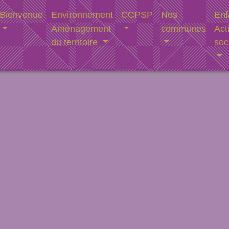
Bienvenue
Environnement
CCPSP
Nos
Enf
Aménagement
communes
Act
du territoire
soc