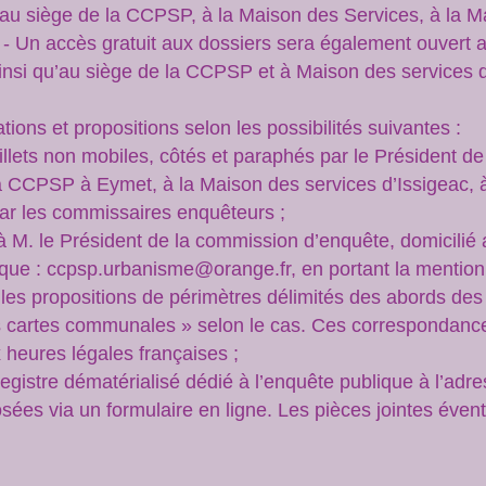
 au siège de la CCPSP, à la Maison des Services, à la Mai
- Un accès gratuit aux dossiers sera également ouvert a
insi qu’au siège de la CCPSP et à Maison des services d
tions et propositions selon les possibilités suivantes :
euillets non mobiles, côtés et paraphés par le Président 
CCPSP à Eymet, à la Maison des services d’Issigeac, à 
ar les commissaires enquêteurs ;
l à M. le Président de la commission d’enquête, domicili
onique : ccpsp.urbanisme@orange.fr, en portant la mentio
es propositions de périmètres délimités des abords des
s cartes communales » selon le cas. Ces correspondances
 heures légales françaises ;
registre dématérialisé dédié à l’enquête publique à l’adress
ées via un formulaire en ligne. Les pièces jointes éven