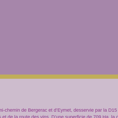
mi-chemin de Bergerac et d’Eymet, desservie par la D15 e
s et de la route des vins. D’une superficie de 709 Ha, 