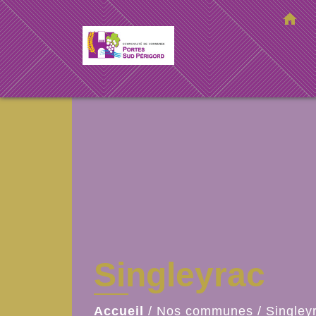
home
Singleyrac
Accueil
/
Nos communes
/
Singley