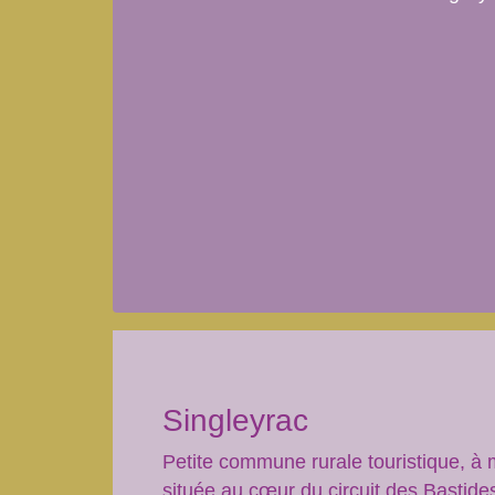
Singleyrac
Petite commune rurale touristique, à 
située au cœur du circuit des Bastide