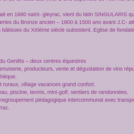
it en 1680 saint- gleyrac, vient du latin SINGULARIS qui
ertes du Bronze ancien – 1800 à 1500 ans avant J.C- att
es bâtisses du XIIIème siècle subsistent. Eglise de fonda
:
p du Genêts – deux centres équestres
enuiserie, producteurs, vente et dégustation de vins répu
othèque.
ruraux, village vacances grand confort.
au, piscine, tennis, mini-golf, sentiers de randonnées.
n regroupement pédagogique intercommunal avec transport
rac.