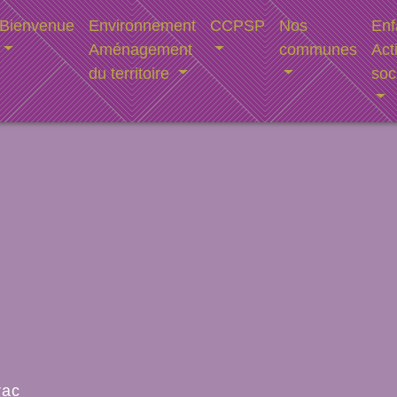
Bienvenue
Environnement
CCPSP
Nos
Enf
Aménagement
communes
Act
du territoire
soc
rac