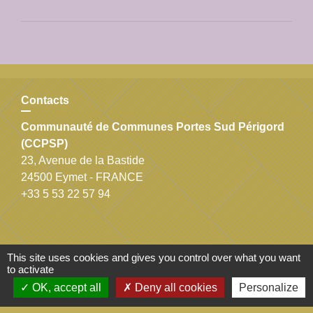
Contacts
Communauté de Communes Portes Sud Périgord
(CCPSP)
23, Avenue de la Bastide
24500 Eymet - FRANCE
+33 5 53 22 57 94
This site uses cookies and gives you control over what you want
Liens
to activate
OK, accept all
Deny all cookies
Personalize
Agence départemental du tourisme
Bureau d'information touristique Eymet - Issigeac